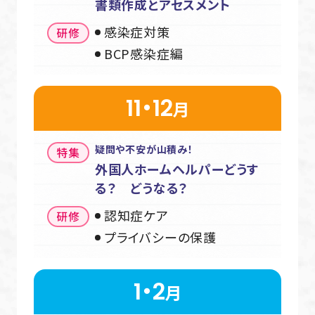
書類作成と
アセスメント
感染症対策
BCP感染症編
11・12
月
疑問や不安が山積み！
外国人ホームヘルパー
どうす
る？ どうなる？
認知症ケア
プライバシーの保護
1・2
月