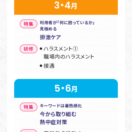
3・4
月
利用者が「何に困って
いるか」
見極める
排泄ケア
ハラスメント①
職場内のハラスメント
接遇
5・6
月
キーワードは暑熱順化
今から取り組む
熱中症対策