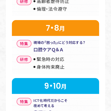
高齢者虐待防止
倫理・法令遵守
7・8
月
現場の「困った」に
どう対応する？
口腔ケアＱ＆Ａ
緊急時の対応
身体拘束廃止
9・10
月
ICT化時代だからこそ
改めて考える