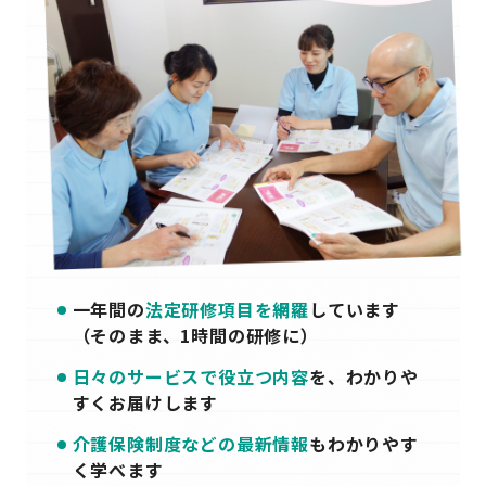
一年間の
法定研修項目を網羅
しています
（そのまま、1時間の研修に）
日々のサービスで役立つ内容
を、わかりや
すく
お届けします
介護保険制度などの最新情報
もわかりやす
く
学べます