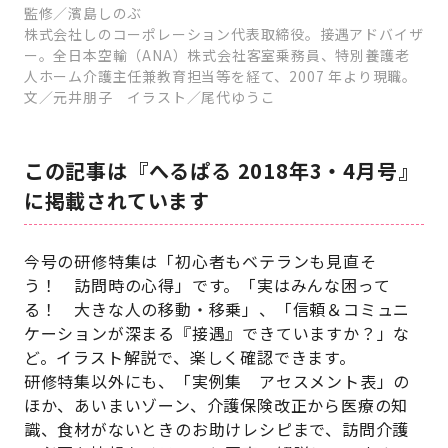
監修／濱島しのぶ
株式会社しのコーポレーション代表取締役。接遇アドバイザ
ー。全日本空輸（ANA）株式会社客室乗務員、特別養護老
人ホーム介護主任兼教育担当等を経て、2007 年より現職。
文／元井朋子 イラスト／尾代ゆうこ
この記事は『へるぱる 2018年3・4月号』
に掲載されています
今号の研修特集は「初心者もベテランも見直そ
う！ 訪問時の心得」です。「実はみんな困って
る！ 大きな人の移動・移乗」、「信頼＆コミュニ
ケーションが深まる『接遇』できていますか？」な
ど。イラスト解説で、楽しく確認できます。
研修特集以外にも、「実例集 アセスメント表」の
ほか、あいまいゾーン、介護保険改正から医療の知
識、食材がないときのお助けレシピまで、訪問介護