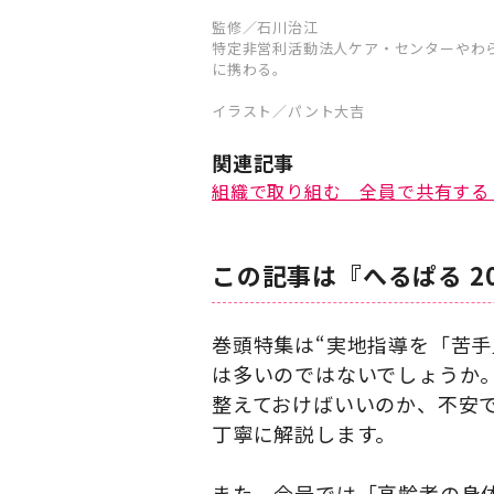
監修／石川治江
特定非営利活動法人ケア・センターやわ
に携わる。
イラスト／パント大吉
関連記事
組織で取り組む 全員で共有する
この記事は『へるぱる 2
巻頭特集は“実地指導を「苦
は多いのではないでしょうか
整えておけばいいのか、不安
丁寧に解説します。
また、今号では「高齢者の身