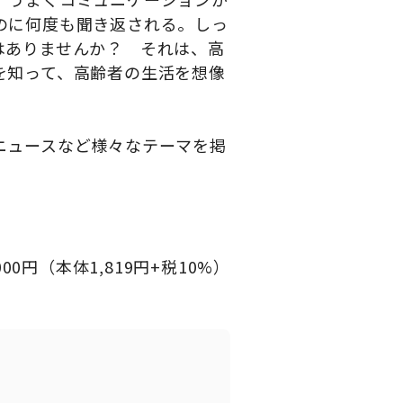
のに何度も聞き返される。しっ
はありませんか？ それは、高
を知って、高齢者の生活を想像
ニュースなど様々なテーマを掲
000
円（本体
1,819
円
+
税
10%
）