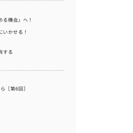
める機会」へ！
にいかせる！
有する
ら［第6回］