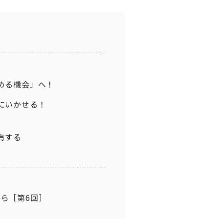
める機会」へ！
にいかせる！
有する
ら［第6回］