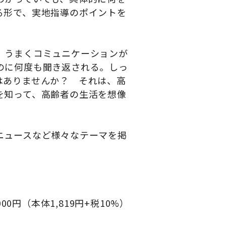
る形で、実地指導のポイントを
、うまくコミュニケーションが
のに何度も聞き返される。しっ
はありませんか？ それは、高
を知って、高齢者の生活を想像
ニュースなど様々なテーマを掲
000
円（本体
1,819
円
+
税
10%
）