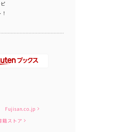
シピ
ト！
Fujisan.co.jp
子書籍ストア