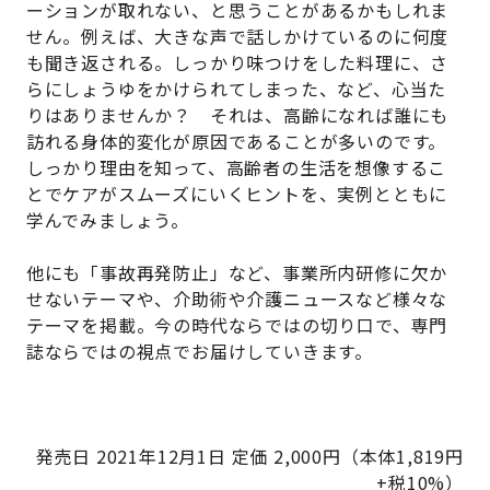
ーションが取れない、と思うことがあるかもしれま
せん。例えば、大きな声で話しかけているのに何度
も聞き返される。しっかり味つけをした料理に、さ
らにしょうゆをかけられてしまった、など、心当た
りはありませんか？ それは、高齢になれば誰にも
訪れる身体的変化が原因であることが多いのです。
しっかり理由を知って、高齢者の生活を想像するこ
とでケアがスムーズにいくヒントを、実例とともに
学んでみましょう。
他にも「事故再発防止」など、事業所内研修に欠か
せないテーマや、介助術や介護ニュースなど様々な
テーマを掲載。今の時代ならではの切り口で、専門
誌ならではの視点でお届けしていきます。
発売日
2021
年
12
月
1
日 定価
2,000
円（本体
1,819
円
+
税
10%
）