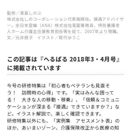
監修／濱島しのぶ
株式会社しのコーポレーション代表取締役。接遇アドバイザ
ー。全日本空輸（ANA）株式会社客室乗務員、特別養護老
人ホーム介護主任兼教育担当等を経て、2007年より現職。
文／元井朋子 イラスト／尾代ゆうこ
この記事は『へるぱる 2018年3・4月号』
に掲載されています
今号の研修特集は「初心者もベテランも見直そ
う！ 訪問時の心得」です。「実はみんな困って
る！ 大きな人の移動・移乗」、「信頼＆コミュニ
ケーションが深まる『接遇』できていますか？」な
ど。イラスト解説で、楽しく確認できます。
研修特集以外にも、「実例集 アセスメント表」の
ほか、あいまいゾーン、介護保険改正から医療の知