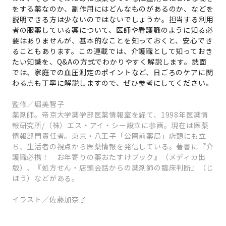
をする薬なのか、副作用にはどんなものがあるのか、などを
説明できる方は少ないのではないでしょうか。担当する利用
者の服薬している薬について、医師や看護職のように知る必
要はありませんが、基本的なことを知っておくと、安心でき
ることもあります。この連載では、介護職として知っておき
たい知識を、Q&Aの方式でわかりやすく解説します。誌面
では、家庭での血圧測定のポイントなど、日ごろのケアに関
わる点も丁寧に解説しますので、ぜひ参考にしてください。
監修／堀美智子
薬剤師。帝京大学薬学部医薬情報室を経て、1998年医薬情
報研究所/（株）エス・アイ・シー設立に参画。現在は医薬
情報部門責任者。東京・八王子「公園前薬局」店頭にも立
ち、生活者の視点から医薬情報を発信している。著書に『介
護職必携！ お年寄りの薬おたすけブック』（メディカ出
版）、『処方せん・店頭会話からの薬剤師の臨床判断』（じ
ほう）などがある。
イラスト／佐藤加奈子