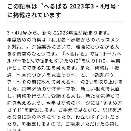
この記事は『へるぱる 2023年3・4月号』
に掲載されています
3・4月号から、新たに2023年度が始まります。
年度初めの特集は「利用者・家族からのハラスメン
ト対策」。介護業界において、離職にもつながる大
きな問題のひとつです。『へるぱる』では“ホームヘ
ルパーを1人で悩ませないために”を切り口に、事業
所としてできる対策を考えます。また、研修は「接
遇 ～言葉づかいを見直そう～」と、「認知症ケ
ア ～その前に改めて考える～」の2つを取り上げま
した。毎年必須の研修テーマを、新しい視点で見直
し、研修を行う人も受講する人も、新たな気持ちで
向き合えるよう、今年は研修のページには“すすめ方
ガイド”を新設します。お手元で見ながら、研修を進
める際に話のネタになったり、役立つポイントだっ
たり、を掲載しますので、ご活用いただけたら嬉し
いです。