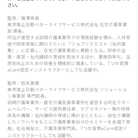
さい。
監修／福澤直美
東京海上日動ベターライフサービス株式会社 在宅介護事業
部 課長。
同社が運営する訪問介護事業所での現場経験を積み、人材育
成や研修実施に関わりたいと「ジョブリクエスト（社内募
集）」に応募し、在宅介護事業部に異動となる。研修の企
画・運営・社内講師の育成を担当するほか、業務効率化、生
産性向上のための改善を積極的に推進している。7つの習慣
Care認定インストラクターとしても活躍中。
®
監修／岩永美穂
東京海上日動ベターライフサービス株式会社 ソリューショ
ン事業部 専門部長。
訪問介護事業所・居宅介護支援事業所を運営する同社でホー
ムヘルパー、サービス提供責任者、ケアマネジャー等の研修
体系の構築・社内講師の育成に携わるとともに、自社で構築
したノウハウをもとに介護事業者向けのセミナーを全国で実
施。社会福祉士、介護支援専門員。7つの習慣
Care認定イ
®
ンストラクターとしても活躍中。