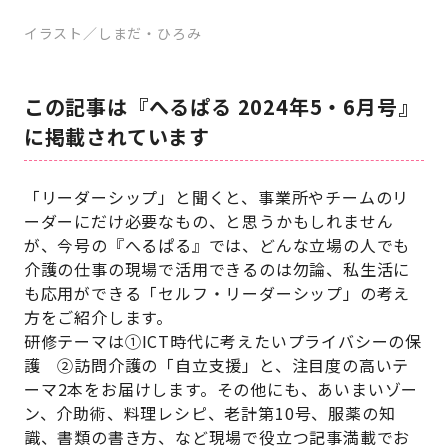
イラスト／しまだ・ひろみ
この記事は『へるぱる 2024年5・6月号』
に掲載されています
「リーダーシップ」と聞くと、事業所やチームのリ
ーダーにだけ必要なもの、と思うかもしれません
が、今号の『へるぱる』では、どんな立場の人でも
介護の仕事の現場で活用できるのは勿論、私生活に
も応用ができる「セルフ・リーダーシップ」の考え
方をご紹介します。
研修テーマは①
ICT
時代に考えたいプライバシーの保
護 ②訪問介護の「自立支援」と、注目度の高いテ
ーマ
2
本をお届けします。その他にも、あいまいゾー
ン、介助術、料理レシピ、老計第
10
号、服薬の知
識、書類の書き方、など現場で役立つ記事満載でお