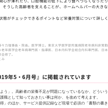
関心が薄れたり、口腔機能の低下により食べづらくなった
。そうした高齢者を支えることが、ホームヘルパーの大きな
状態がチェックできるポイントなど栄養対策について詳しく
等々力理事長・院長。医学博士。東京大学医学部附属病院老年病科非常勤
本老年医学会老年病専門医・指導医、日本内科学会総合内科専門医、日本
修会修了。
こみ
019年5・6月号』に掲載されています
よう」。高齢者の栄養不足が問題になっているなか、どういう
護職として知っておきたい事は何か、を改めて考えます。
得」のほか、サービス提供記録など現場で必須の「書類の書き