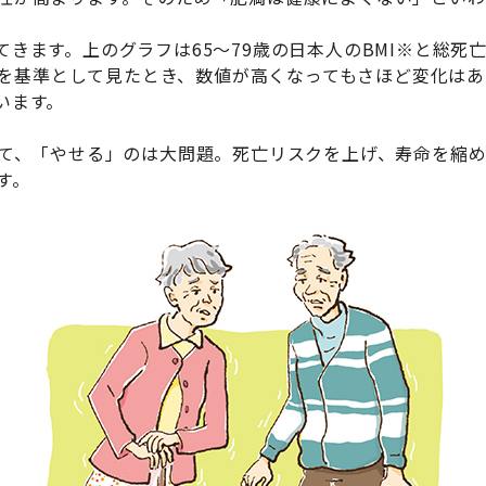
きます。上のグラフは65～79歳の日本人のBMI※と総死
23を基準として見たとき、数値が高くなってもさほど変化は
います。
って、「やせる」のは大問題。死亡リスクを上げ、寿命を縮
す。