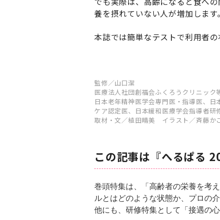
でも実際は、高齢になると食への
養を摂れていない人が増加します
本誌では簡単なテストで利用者の
監修／山口潔
医療法人社団創福会ふくろうクリニック
日本老年精神医学会専門医・指導医、日
ケア認定医、日本緩和医療学会指導者研
取材・文／植田晴美 イラスト／斉藤か
この記事は『へるぱる 2
巻頭特集は、「高齢者の栄養を考え
ルとはどのような状態か、プロの介
他にも、研修特集として「接遇の心