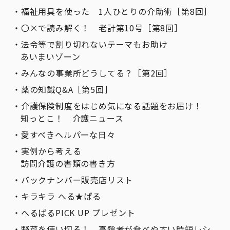
福祉用具を使った 1人ひとりの介助術［第8回］
〇×で読み解く！ 老計第10号［第8回］
法令等で割り切れないテーマもお助け
あいまいゾーン
みんなの事業所どうしてる？［第2回］
薬の知識Q&A［第5回］
介護保険制度をはじめ気になる話題をお届け！
知っとこ！ 介護ニュース
愛すべきヘルパーな日々
実例から考える
訪問介護の書類の書き方
バックナンバー販売店リスト
キラキラ へる★ぱる
へるぱるPICK UP プレゼント
野菜を使い切る！ 高齢者が食べやすい時短レシ