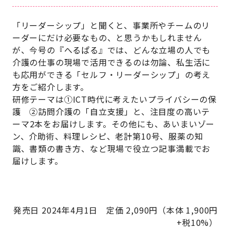
「リーダーシップ」と聞くと、事業所やチームのリ
ーダーにだけ必要なもの、と思うかもしれません
が、今号の『へるぱる』では、どんな立場の人でも
介護の仕事の現場で活用できるのは勿論、私生活に
も応用ができる「セルフ・リーダーシップ」の考え
方をご紹介します。
研修テーマは①
ICT
時代に考えたいプライバシーの保
護 ②訪問介護の「自立支援」と、注目度の高いテ
ーマ
2
本をお届けします。その他にも、あいまいゾー
ン、介助術、料理レシピ、老計第
10
号、服薬の知
識、書類の書き方、など現場で役立つ記事満載でお
届けします。
発売日 2024年4月1日 定価 2,090円（本体 1,900円
+税10%）