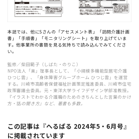
本誌では、他にSさんの「アセスメント表」「訪問介護計画
書」「手順書」「モニタリングシート」を取り上げていま
す。他事業所の書類を見る気持ちで読み込んでみてくださ
い。
監修／柴田範子（しばた・のりこ）
NPO法人「楽」理事長として、「小規模多機能型居宅介護
ひつじ雲」、「身体障害グループホーム ひつじ雲」を運営
する。川崎市高齢者保健福祉計画策定推進委員、川崎市住宅
政策審議会委員。元・東洋大学ライフデザイン学部准教授。
『イラストでわかる介護職のためのきちんとした言葉のかけ
方・話
の聞き方』など、著書も多数。
この記事は『へるぱる 2024年5・6月号』
に掲載されています