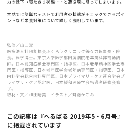
力の低下→寝たきり状態……と悪循環に陥ってしまいます。
本誌では簡単なテストで利用者の状態がチェックできるポイ
ントなど栄養対策について詳しく説明しています。
監修／山口潔
医療法人社団創福会ふくろうクリニック等々力理事長・院
長。医学博士。東京大学医学部附属病院老年病科非常勤講
師。日本認知症学会専門医・指導医、日本老年精神医学会専
門医・指導医、日本老年医学会老年病専門医・指導医、日本
内科学会総合内科専門医、日本プライマリ・ケア連合学会プ
ライマリ・ケア認定医、日本緩和医療学会指導者研修会修
了。
取材・文／植田晴美 イラスト／斉藤かこみ
この記事は『へるぱる 2019年5・6月号』
に掲載されています