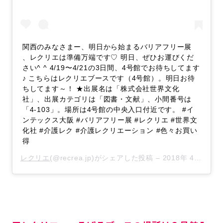
関西のみなさまー、明日から始まるバリアフリー展
、レクリエは準備万端です♡ 明日、ぜひお運びくだ
さい^ ^ 4/19〜4/21の3日間、4号館でお待ちしてます
♪ こちらはレクリエブースです（4号館）。明日お待
ちしてます～！ ★出展名は「株式会社世界文化
社」、出展カテゴリは「図書・文献」、小間番号は
「4-103」。場所は4号館の中央入口付近です。 #イ
ンテックス大阪 #バリアフリー展 #レクリエ #世界文
化社 #介護レク #介護レクリエーション #色々お買い
得
レクリエ
(@recrea.jp)がシェアした投稿 –
2018年 4月月18日午前3時39分PDT