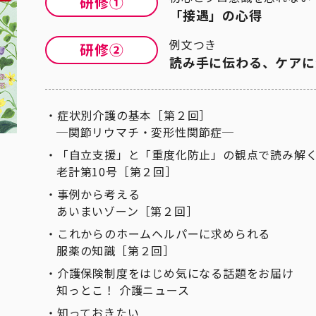
「接遇」の心得
例文つき
読み手に伝わる、ケアに
症状別介護の基本［第２回］
─関節リウマチ・変形性関節症─
「自立支援」と「重度化防止」の観点で読み解
老計第10号［第２回］
事例から考える
あいまいゾーン［第２回］
これからのホームヘルパーに求められる
服薬の知識［第２回］
介護保険制度をはじめ気になる話題をお届け
知っとこ！ 介護ニュース
知っておきたい