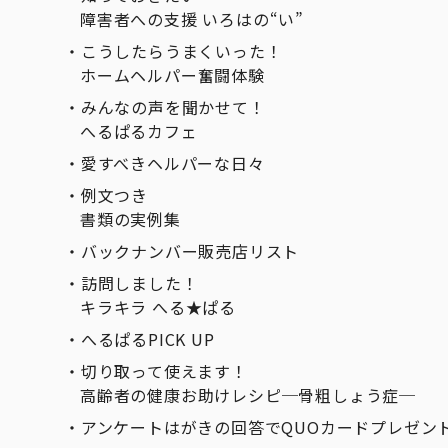
障害者への支援 いろはの“い”
こうしたらうまくいった！
ホームヘルパー奮闘体験
みんなの声を聞かせて！
へるぱるカフェ
愛すべきヘルパーな日々
例文つき
書類の実例集
バックナンバー販売店リスト
訪問しました！
キラキラ へる★ぱる
へるぱるPICK UP
切り取って使えます！
高齢者の健康お助けレシピ─骨粗しょう症─
アンケートはがきの回答でQUOカードプレゼン