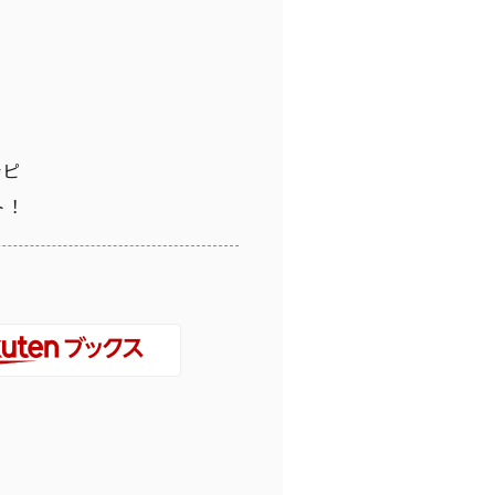
シピ
ト！