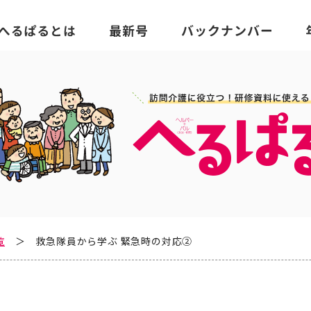
覧
救急隊員から学ぶ 緊急時の対応②