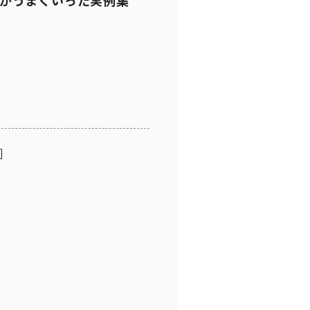
がうまくいった実例集
］