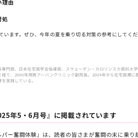
い理由
対処
ています。ぜひ、今年の夏を乗り切る対策の参考にしてくだ
専門医、日本在宅医学会指導医、スウェーデン・カロリンスカ医科大学 
経て、2000年用賀アーバンクリニック副院長。2004年から在宅医療に
療を実践している。
025年5・6月号』に掲載されています
ルパー奮闘体験」は、読者の皆さまが奮闘の末に乗り