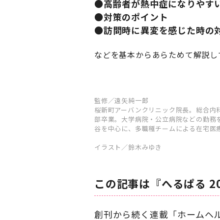
●高齢者が熱中症になりやす
●対策のポイント
●訪問時に異変を感じた時の
などを基本からあらためて解説し
監修／遠矢純一郎
桜新町アーバンクリニック院長。総合内科
部卒業。大学病院・公立病院などの勤務を
谷を中心に、多職種チームによる在宅医
イラスト／鈴木みゆき
この記事は『へるぱる 2
創刊から続く連載「ホームヘ