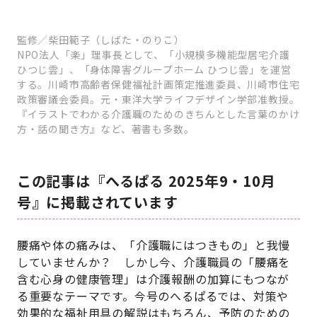
監修／柴田範子（しばた・のりこ）
NPO法人「楽」理事長として、「小規模多機能型居宅介護
ひつじ雲」、「身体障害グループホーム ひつじ雲」を運営
する。川崎市高齢者保健福祉計画策定推進委員、川崎市住宅
政策審議会委員。元・東洋大学ライフデザイン学部准教授。
『イラストでわかる介護職のためのきちんとした言葉のかけ
方・話の聞き方』など、著書も多数。
この記事は『へるぱる 2025年9・10月
号』に掲載されています
腰痛や体の痛みは、「介護職にはつきもの」と我慢
していませんか？ しかし今、介護職員の「腰痛を
含む心身の健康管理」は介護報酬の加算にもつなが
る重要なテーマです。今号のへるぱるでは、対策や
効果的な福祉用具の解説はもちろん、予防のための