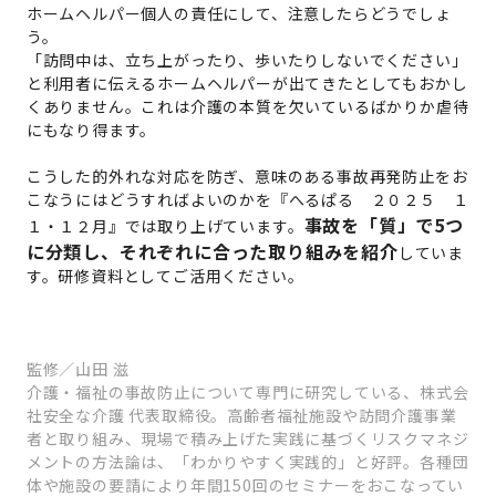
ホームヘルパー個人の責任にして、注意したらどうでしょ
う。
「訪問中は、立ち上がったり、歩いたりしないでください」
と利用者に伝えるホームヘルパーが出てきたとしてもおかし
くありません。これは介護の本質を欠いているばかりか虐待
にもなり得ます。
こうした的外れな対応を防ぎ、意味のある事故再発防止をお
こなうにはどうすればよいのかを『へるぱる ２０２５ １
事故を「質」で5つ
１・１２月』では取り上げています。
に分類し、それぞれに合った取り組みを紹介
していま
す。研修資料としてご活用ください。
監修／山田 滋
介護・福祉の事故防止について専門に研究している、株式会
社安全な介護 代表取締役。高齢者福祉施設や訪問介護事業
者と取り組み、現場で積み上げた実践に基づくリスクマネジ
メントの方法論は、「わかりやすく実践的」と好評。各種団
体や施設の要請により年間150回のセミナーをおこなってい