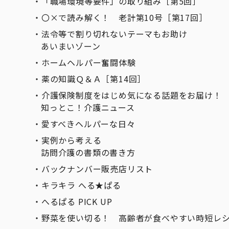
「職場環境等要件」の取り組み［第5回］
〇×で読み解く！ 老計第10号［第17回］
法令等で割り切れないテーマもお助け
あいまいゾーン
ホームヘルパー奮闘体験
薬の知識Ｑ＆Ａ［第14回］
介護保険制度をはじめ気になる話題をお届け！
知っとこ！介護ニュース
愛すべきヘルパーな日々
実例から考える
訪問介護の書類の書き方
バックナンバー販売店リスト
キラキラ へる★ぱる
へるぱる PICK UP
野菜を使い切る！ 高齢者が食べやすい時短レ