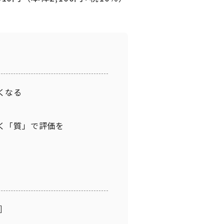
くなる
く「質」で評価を
］