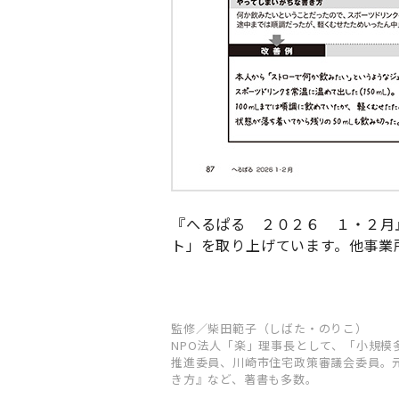
『へるぱる ２０２６ １・２月
ト」を取り上げています。他事業
監修／柴田範子（しばた・のりこ）
NPO法人「楽」理事長として、「小規模
推進委員、川崎市住宅政策審議会委員。
き方』など、著書も多数。