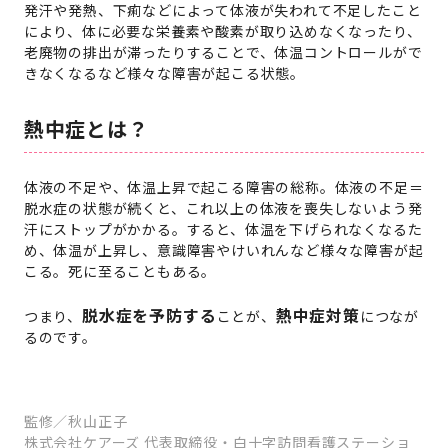
発汗や発熱、下痢などによって体液が失われて不足したこと
により、体に必要な栄養素や酸素が取り込めなくなったり、
老廃物の排出が滞ったりすることで、体温コントロールがで
きなくなるなど様々な障害が起こる状態。
熱中症とは？
体液の不足や、体温上昇で起こる障害の総称。体液の不足＝
脱水症の状態が続くと、これ以上の体液を喪失しないよう発
汗にストップがかかる。すると、体温を下げられなくなるた
め、体温が上昇し、意識障害やけいれんなど様々な障害が起
こる。死に至ることもある。
脱水症を予防する
熱中症対策
つまり、
ことが、
につなが
るのです。
監修／秋山正子
株式会社ケアーズ 代表取締役・白十字訪問看護ステーショ