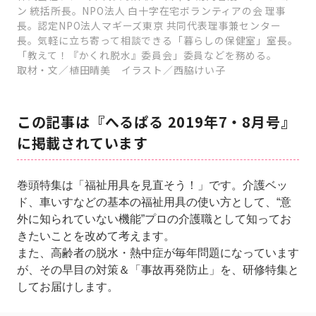
ン 統括所長。NPO法人 白十字在宅ボランティアの会 理事
長。認定NPO法人マギーズ東京 共同代表理事兼センター
長。気軽に立ち寄って相談できる「暮らしの保健室」室長。
「教えて！『かくれ脱水』委員会」委員などを務める。
取材・文／植田晴美 イラスト／西脇けい子
この記事は『へるぱる 2019年7・8月号』
に掲載されています
巻頭特集は「福祉用具を見直そう！」です。介護ベッ
ド、車いすなどの基本の福祉用具の使い方として、“意
外に知られていない機能”プロの介護職として知ってお
きたいことを改めて考えます。
また、高齢者の脱水・熱中症が毎年問題になっています
が、その早目の対策＆「事故再発防止」を、研修特集と
してお届けします。