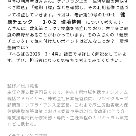
今号の利用者はＡさん。ケアプラン上の「生活全般の解決す
べき課題」「短期目標」などを確認し、その利用者像に基づ
1-0-1 健
いて検証していきます。今回は、老計第10号の
康チェック 1-0-2 環境整備
について考えます。
Ａさんは、数年前にラクナ梗塞を発症しており、左半身に軽
度の麻痺があることがわかっています。そのＡさんの「健康
チェック」で気を付けたいポイントはどんなことか？ 環境
整備では？
『へるぱる2026 3・4月』誌面では詳しく解説をしていま
す。ぜひ、担当者になった気持ちで考えてみてください。
監修／松川竜也
主任介護支援専門員であり、神奈川県地域包括ケアシステム
統括アドバイザー、株式会社日本経営顧問、ツツイグループ
顧問兼コンプライアンス室室長。これまで厚生労働省老人保
健健康増進等事業における委員や平成27年度改正に伴う介
護支援専門員研修実務・専門・主任課程のカリキュラム策定
などに携わる。
イラスト／竹口睦郁