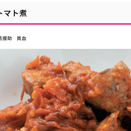
トマト煮
活援助
貧血