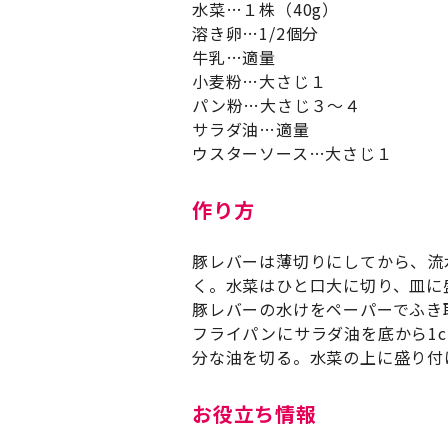
水菜…１株（40g）
溶き卵…1/2個分
牛乳…適量
小麦粉…大さじ１
パン粉…大さじ３～４
サラダ油…適量
ウスターソース…大さじ１
作り方
豚レバーは薄切りにしてから、流
く。水菜はひと口大に切り、皿に
豚レバーの水けをペーパーでふき
フライパンにサラダ油を底から1
分な油を切る。水菜の上に盛り付
お役立ち情報