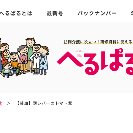
覧
【貧血】鶏レバーのトマト煮