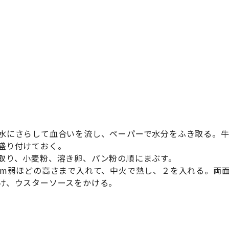
水にさらして血合いを流し、ペーパーで水分をふき取る。
盛り付けておく。
取り、小麦粉、溶き卵、パン粉の順にまぶす。
cm弱ほどの高さまで入れて、中火で熱し、２を入れる。両
け、ウスターソースをかける。