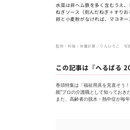
水菜は非ヘム鉄を多く含むうえ、
ねぎソース（刻んだねぎ＋すりお
卵と小麦粉がなければ、マヨネー
監修・料理・栄養計算／りんひろこ 写
この記事は『へるぱる 2
巻頭特集は「福祉用具を見直そう！
能”プロの介護職として知っておき
また、高齢者の脱水・熱中症が毎年