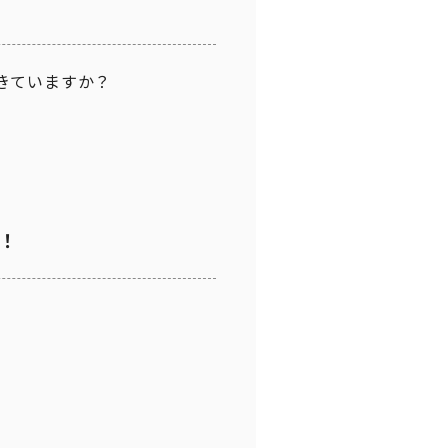
きていますか？
！
く