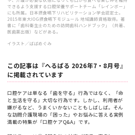
や、介護が必要な状態になっても口から食べる楽しみを維持
できるよう支援する口腔栄養サポートチーム「レインボー」
にも所属。日本摂食嚥下リハビリテーション学会認定士。
2015年東大IOG摂食嚥下モジュール 地域講師資格取得。著
書に「歯科衛生士のための訪問歯科ハンドブック」（共著、
医歯薬出版）などがある。
イラスト／ばばめぐみ
この記事は『へるぱる 2026年7・8月号』
に掲載されています
口腔ケアは単なる「歯を守る」行為ではなく、「命
と生活を守る」大切な行為です。しかし、利用者が
嫌がるなど、うまくいかないこともしばしば。そん
な訪問介護現場の「困った」やお悩みに答える実例
満載の特集が「口腔ケアQ&A」です。