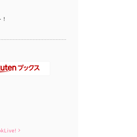
ト！
kLive!