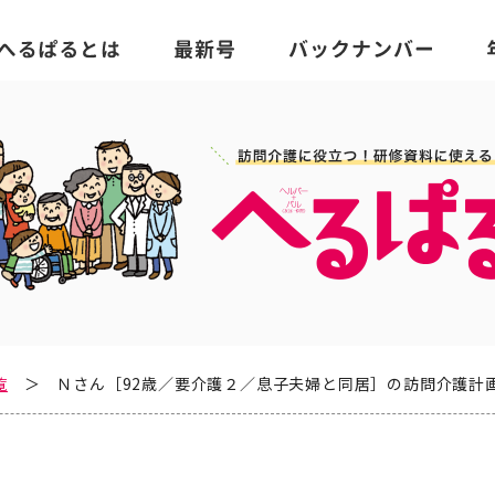
覧
Ｎさん［92歳／要介護２／息子夫婦と同居］の訪問介護計