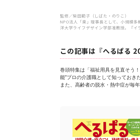
監修／柴田範子（しばた・のりこ）
NPO法人「楽」理事長として、小規模
洋大学ライフデザイン学部准教授。『イ
この記事は『へるぱる 2
巻頭特集は「福祉用具を見直そう！
能”プロの介護職として知っておき
また、高齢者の脱水・熱中症が毎年