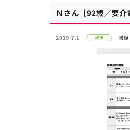
Ｎさん［92歳／要
2019.7.1
書類
記事