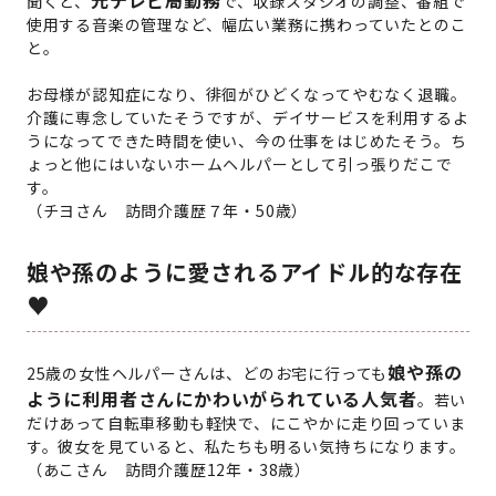
元テレビ局勤務
聞くと、
で、収録スタジオの調整、番組で
使用する音楽の管理など、幅広い業務に携わっていたとのこ
と。
お母様が認知症になり、徘徊がひどくなってやむなく退職。
介護に専念していたそうですが、デイサービスを利用するよ
うになってできた時間を使い、今の仕事をはじめたそう。ち
ょっと他にはいないホームヘルパーとして引っ張りだこで
す。
（チヨさん 訪問介護歴７年・50歳）
娘や孫のように愛されるアイドル的な存在
♥
娘や孫の
25歳の女性ヘルパーさんは、どのお宅に行っても
ように利用者さんにかわいがられている人気者
。若い
だけあって自転車移動も軽快で、にこやかに走り回っていま
す。彼女を見ていると、私たちも明るい気持ちになります。
（あこさん 訪問介護歴12年・38歳）