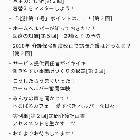
基本の介助術[第２回]
着替えをマスターしよう！
「老計第10号」ポイントはここ！[第２回]
ホームヘルパーが知っておきたい！
医療の知識[第５回]―誤嚥とその予防―
2018年 介護保険制度改正で訪問介護はどうなる？
[第２回]
サービス提供責任者がイキイキ
働きやすい事業所づくりの秘訣[第２回]
こうしたらうまくいった！
ホームヘルパー奮闘体験
みんなの声を聞かせて！
へるぱるカフェ ―愛すべき ヘルパーな日々―
実例集[第２回]訪問介護計画書
アセスメントを生かすコツ
おたよりお待ちしてます！