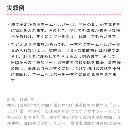
実績例
訪問予定があるホームヘルパーは、当日の朝、必ず事務所
に電話を入れます。そのとき、少しでも体調が悪そうな様
子があれば、すぐにシフトを変え、休養してもらいます。
たとえミスや事故があっても、一方的にホームヘルパーが
責められないよう、契約時、100％の事故防止は困難であ
ると、利用者に理解してもらえるよう努めます。そして、
日頃からの丁寧なサービス提供で信頼関係を構築。事故等
の際は、管理者自らがすぐに駆けつけて利用者の話を十分
に傾聴し、ホームヘルパーを一方的に責める声を防ぎま
す。
監修／日髙 淳
神奈川県横浜市で訪問介護と居宅介護支援を提供する「ステ
ップ介護」を運営。管理者を務めつつケアマネジャーとして
多くの利用者を担当。訪問介護の現場での声を現状把握、介
護連携、講師等に活用している。横浜市訪問介護連絡協議会