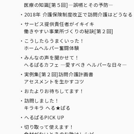
医療の知識[第５回]―誤嚥とその予防―
2018年 介護保険制度改正で訪問介護はどうなる
サービス提供責任者がイキイキ
働きやすい事業所づくりの秘訣[第２回]
こうしたらうまくいった！
ホームヘルパー奮闘体験
みんなの声を聞かせて！
へるぱるカフェ ―愛すべき ヘルパーな日々―
実例集[第２回]訪問介護計画書
アセスメントを生かすコツ
おたよりお待ちしてます！
訪問しました！
キラキラ へる★ぱる
へるぱるPICK UP
切り取って使えます！