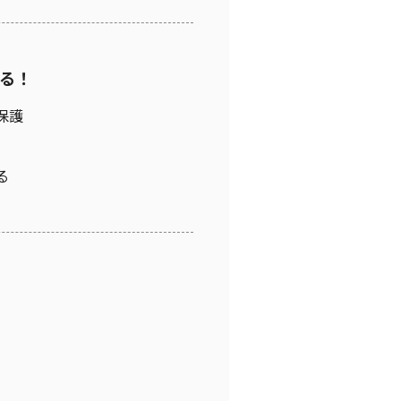
る！
保護
る