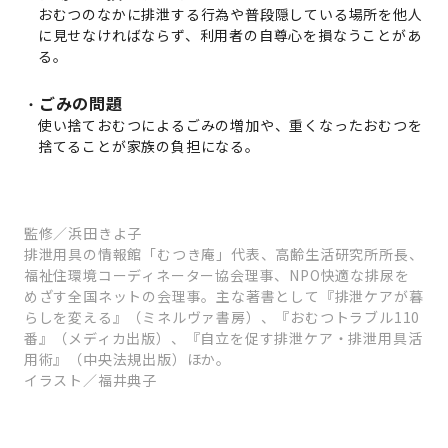
おむつのなかに排泄する行為や普段隠している場所を他人
に見せなければならず、利用者の自尊心を損なうことがあ
る。
ごみの問題
使い捨ておむつによるごみの増加や、重くなったおむつを
捨てることが家族の負担になる。
監修／浜田きよ子
排泄用具の情報館「むつき庵」代表、高齢生活研究所所長、
福祉住環境コーディネーター協会理事、NPO快適な排尿を
めざす全国ネットの会理事。主な著書として『排泄ケアが暮
らしを変える』（ミネルヴァ書房）、『おむつトラブル110
番』（メディカ出版）、『自立を促す排泄ケア・排泄用具活
用術』（中央法規出版）ほか。
イラスト／福井典子