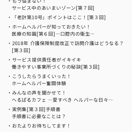
もう悩まない！
サービス中のあいまいゾーン[第７回]
「老計第10号」ポイントはここ！[第３回]
ホームヘルパーが知っておきたい！
医療の知識[第６回]―口腔内の衛生―
2018年 介護保険制度改正で訪問介護はどうなる？
[第３回]
サービス提供責任者がイキイキ
働きやすい事業所づくりの秘訣[第３回]
こうしたらうまくいった！
ホームヘルパー奮闘体験
みんなの声を聞かせて！
へるぱるカフェ ―愛すべき ヘルパーな日々―
実例集[第３回]手順書
手順書に必要なことは？
おたよりお待ちしてます！