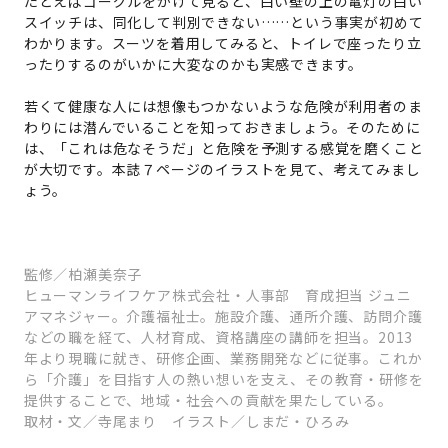
たとえばゴーグルをかけて見ると、白い壁の上の電灯の白い
スイッチは、同化して判別できない……という事実が初めて
わかります。スーツを着用してみると、トイレで座ったり立
ったりするのがいかに大変なのかも実感できます。
若くて健康な人には想像もつかないような危険が利用者のま
わりには潜んでいることを知っておきましょう。そのために
は、「これは危なそうだ」と危険を予測する感覚を磨くこと
が大切です。本誌７ページのイラストを見て、考えてみまし
ょう。
監修／柏瀬美奈子
ヒューマンライフケア株式会社・人事部 育成担当 ジュニ
アマネジャー。介護福祉士。施設介護、通所介護、訪問介護
などの職を経て、人材育成、資格講座の講師を担当。2013
年より現職に就き、研修企画、業務開発などに従事。これか
ら「介護」を目指す人の熱い想いを支え、その教育・研修を
提供することで、地域・社会への貢献を果たしている。
取材・文／寺尾まり イラスト／しまだ・ひろみ