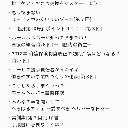
排泄ケア・おむつ交換をマスターしよう！
もう悩まない！
サービス中のあいまいゾーン[第７回]
「老計第10号」ポイントはここ！[第３回]
ホームヘルパーが知っておきたい！
医療の知識[第６回]―口腔内の衛生―
2018年 介護保険制度改正で訪問介護はどうなる？
[第３回]
サービス提供責任者がイキイキ
働きやすい事業所づくりの秘訣[第３回]
こうしたらうまくいった！
ホームヘルパー奮闘体験
みんなの声を聞かせて！
へるぱるカフェ ―愛すべき ヘルパーな日々―
実例集[第３回]手順書
手順書に必要なことは？