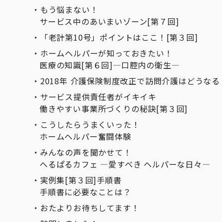
もう悩まない！
サービス中のあいまいゾーン[第７回]
「老計第10号」ポイントはここ！[第３回]
ホームヘルパーが知っておきたい！
医療の知識[第６回]―口腔内の衛生―
2018年 介護保険制度改正で訪問介護はどうなる
サービス提供責任者がイキイキ
働きやすい事業所づくりの秘訣[第３回]
こうしたらうまくいった！
ホームヘルパー奮闘体験
みんなの声を聞かせて！
へるぱるカフェ ―愛すべき ヘルパーな日々―
実例集[第３回]手順書
手順書に必要なことは？
おたよりお待ちしてます！