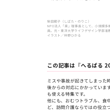
柴田範子（しばた・のりこ）
NPO法人「楽」理事長として、小規模
員。元・東洋大学ライフデザイン学部准
イラスト／仲野ひかる
この記事は『へるぱる 2
ミスや事故が起きてしまった
後からの対応にかかっていま
も使える特集です。
他にも、おむつトラブル、食
ど、訪問介護ならではの役立