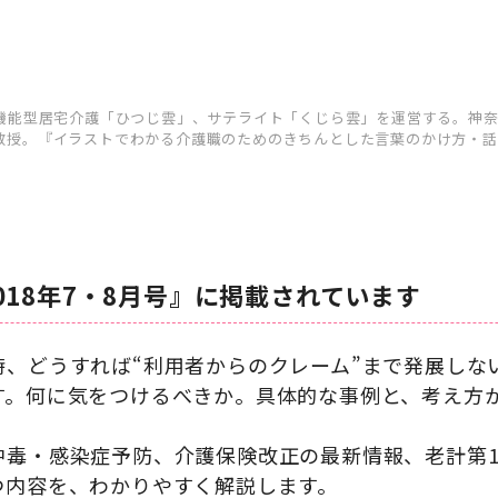
多機能型居宅介護「ひつじ雲」、サテライト「くじら雲」を運営する。神
教授。『イラストでわかる介護職のためのきちんとした言葉のかけ方・話
018年7・8月号』に掲載されています
時、どうすれば“利用者からのクレーム”まで発展しな
す。何に気をつけるべきか。具体的な事例と、考え方
中毒・感染症予防、介護保険改正の最新情報、老計第1
つ内容を、わかりやすく解説します。