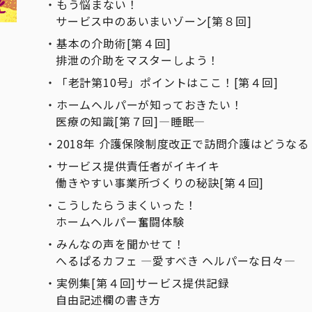
もう悩まない！
サービス中のあいまいゾーン[第８回]
基本の介助術[第４回]
排泄の介助をマスターしよう！
「老計第10号」ポイントはここ！[第４回]
ホームヘルパーが知っておきたい！
医療の知識[第７回]―睡眠―
2018年 介護保険制度改正で訪問介護はどうなる
サービス提供責任者がイキイキ
働きやすい事業所づくりの秘訣[第４回]
こうしたらうまくいった！
ホームヘルパー奮闘体験
みんなの声を聞かせて！
へるぱるカフェ ―愛すべき ヘルパーな日々―
実例集[第４回]サービス提供記録
自由記述欄の書き方