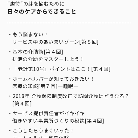
“虐待”の芽を摘むために
日々のケアからできること
もう悩まない！
サービス中のあいまいゾーン[第８回]
基本の介助術[第４回]
排泄の介助をマスターしよう！
「老計第10号」ポイントはここ！[第４回]
ホームヘルパーが知っておきたい！
医療の知識[第７回]―睡眠―
2018年 介護保険制度改正で訪問介護はどうなる？
[第４回]
サービス提供責任者がイキイキ
働きやすい事業所づくりの秘訣[第４回]
こうしたらうまくいった！
ホームヘルパー奮闘体験