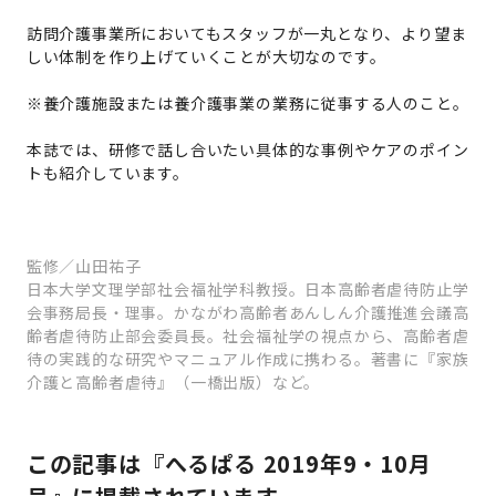
訪問介護事業所においてもスタッフが一丸となり、より望ま
しい体制を作り上げていくことが大切なのです。
※養介護施設または養介護事業の業務に従事する人のこと。
本誌では、研修で話し合いたい具体的な事例やケアのポイン
トも紹介しています。
監修／山田祐子
日本大学文理学部社会福祉学科教授。日本高齢者虐待防止学
会事務局長・理事。かながわ高齢者あんしん介護推進会議高
齢者虐待防止部会委員長。社会福祉学の視点から、高齢者虐
待の実践的な研究やマニュアル作成に携わる。著書に『家族
介護と高齢者虐待』（一橋出版）など。
この記事は『へるぱる 2019年9・10月