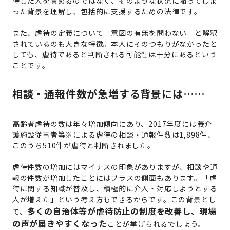
待した人を責めるのではなく、そのような状況に陥ってしま
った背景を理解し、包括的に支援するための法律です。
また、虐待の定義について「意図の有無を問わない」と解釈
されているのも大きな特徴。本人にそのつもりがなかったと
しても、虐待であると判断される可能性は十分にあるという
ことです。
相談・通報件数が急増する背景には……
高齢者虐待の数は年々増加傾向にあり、2017年度には養介
護施設従事者等※による虐待の相談・通報件数は1,898件、
このうち510件が虐待と判断されました。
虐待件数の増加にはマイナスの印象がありますが、相談や通
報の件数が増加したことにはプラスの側面もあります。「虐
待に関する知識が普及し、積極的に介入・対応しようとする
人が増えた」という考え方もできるからです。この背景とし
多くの自治体等が虐待防止の制度を改善し、現場
て、
の声が届きやすくなった
ことが挙げられるでしょう。