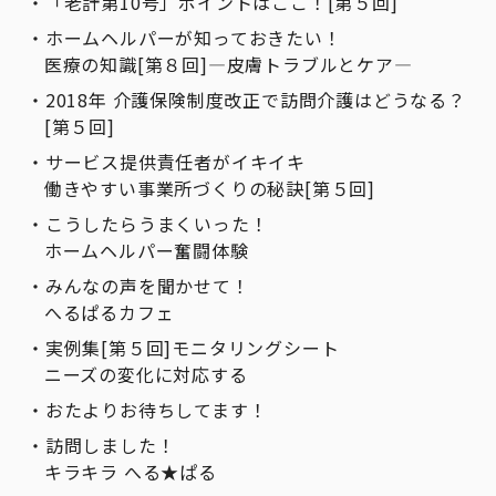
「老計第10号」ポイントはここ！[第５回]
ホームヘルパーが知っておきたい！
医療の知識[第８回]―皮膚トラブルとケア―
2018年 介護保険制度改正で訪問介護はどうなる？
[第５回]
サービス提供責任者がイキイキ
働きやすい事業所づくりの秘訣[第５回]
こうしたらうまくいった！
ホームヘルパー奮闘体験
みんなの声を聞かせて！
へるぱるカフェ
実例集[第５回]モニタリングシート
ニーズの変化に対応する
おたよりお待ちしてます！
訪問しました！
キラキラ へる★ぱる