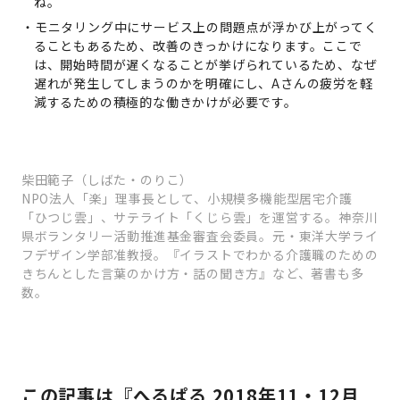
ね。
モニタリング中にサービス上の問題点が浮かび上がってく
ることもあるため、改善のきっかけになります。ここで
は、開始時間が遅くなることが挙げられているため、なぜ
遅れが発生してしまうのかを明確にし、Aさんの疲労を軽
減するための積極的な働きかけが必要です。
柴田範子（しばた・のりこ）
NPO法人「楽」理事長として、小規模多機能型居宅介護
「ひつじ雲」、サテライト「くじら雲」を運営する。神奈川
県ボランタリー活動推進基金審査会委員。元・東洋大学ライ
フデザイン学部准教授。『イラストでわかる介護職のための
きちんとした言葉のかけ方・話の聞き方』など、著書も多
数。
この記事は『へるぱる 2018年11・12月