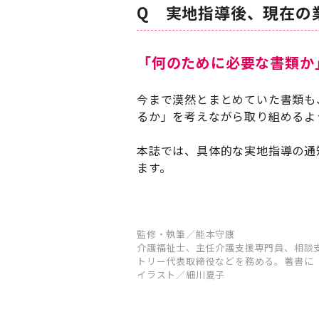
Q 実地指導後、現在の
「何のために必要な書類か
今まで漠然とまとめていた書類も
るか」を考えながら取り組めるよ
本誌では、具体的な実地指導の通
ます。
監修・執筆／能本守康
介護福祉⼠、主任介護⽀援専⾨員、相談
トリー代表取締役などを務める。著書に『
イラスト／細川夏⼦