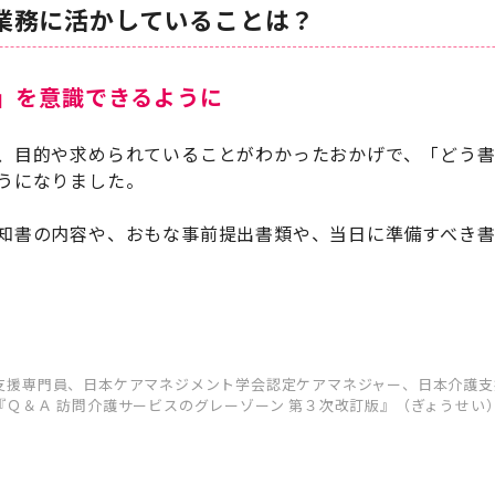
業務に活かしていることは？
」を意識できるように
、目的や求められていることがわかったおかげで、「どう
うになりました。
知書の内容や、おもな事前提出書類や、当⽇に準備すべき
⽀援専⾨員、⽇本ケアマネジメント学会認定ケアマネジャー、⽇本介護⽀援
Ｑ＆Ａ 訪問介護サービスのグレーゾーン 第３次改訂版』（ぎょうせい