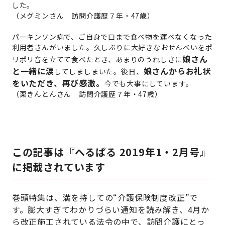
した。
（メグミンさん 訪問介護歴７年・47歳）
パーキンソン病で、ご自身で口まで食べ物を運べなくなった
利用者さんがいました。久しぶりに大好きなおせんべいをポ
娘さん
リポリ音を立てて食べたとき、あまりのうれしさに
と一緒に涙
娘さんからお礼状
してしましまいた。後日、
をいただき、再び感激。
今でも大事にしています。
（栗きんとんさん 訪問介護歴７年・47歳）
この記事は『へるぱる 2019年1・2月号』
に掲載されています
巻頭特集は、満を持しての“介護保険制度改正”で
す。膨大すぎてわかりづらい通知を読み解き、4月か
ら改正施工されている法令の中で、訪問介護にとっ