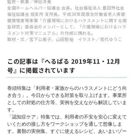
監修・執筆／神⾕洋美
全国ホームヘルパー協議会 会⻑。社会福祉法⼈ 豊⽥市社会
福祉協議会 旭⽀所 ⽀所⻑。平成30年度厚⽣労働省⽼⼈保健
健康増進等事業「介護現場におけるハラスメントに関する調
査研究」委員会のメンバーとして、「介護現場におけるハラ
スメント対策マニュアル」の作成に携わる。
取材・⽂／宮下公美⼦、⼭⽥智裕 イラスト／尾代ゆうこ
この記事は『へるぱる 2019年11・12月
号』に掲載されています
巻頭特集は「利用者・家族からのハラスメントにどう向
き合う」。今日からできる対策を取り上げます。事業所
としての対処の仕方等、実例を交えながら解説していま
す。
「認知症ケア」特集では、利用者の不安を安心に変えて
いくための接し方をワークショップを通して想像しま
す。書類の実例集、すぐに使えるレシピ、あいまいゾー