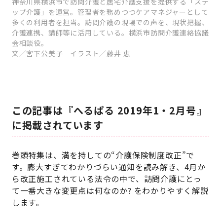
神奈川県横浜市で訪問介護と居宅介護支援を提供する「ステ
ップ介護」を運営。管理者を務めつつケアマネジャーとして
多くの利用者を担当。訪問介護の現場での声を、現状把握、
介護連携、講師等に活用している。横浜市訪問介護連絡協議
会相談役。
文／宮下公美子 イラスト／藤井 恵
この記事は『へるぱる 2019年1・2月号』
に掲載されています
巻頭特集は、満を持しての“介護保険制度改正”で
す。膨大すぎてわかりづらい通知を読み解き、4月か
ら改正施工されている法令の中で、訪問介護にとっ
て一番大きな変更点は何なのか? をわかりやすく解説
します。