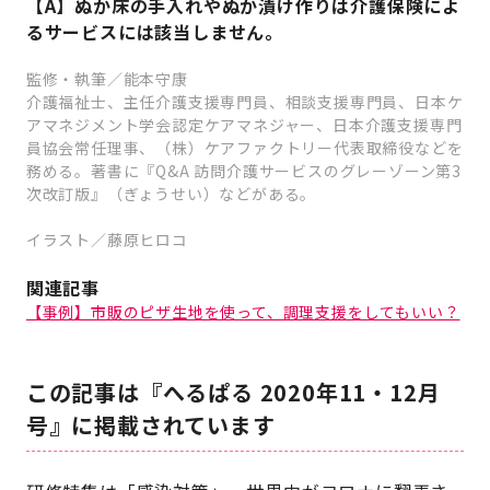
【A】ぬか床の手入れやぬか漬け作りは介護保険によ
るサービスには該当しません。
監修・執筆／能本守康
介護福祉士、主任介護支援専門員、相談支援専門員、日本ケ
アマネジメント学会認定ケアマネジャー、日本介護支援専門
員協会常任理事、（株）ケアファクトリー代表取締役などを
務める。著書に『Q&A 訪問介護サービスのグレーゾーン第3
次改訂版』（ぎょうせい）などがある。
イラスト／藤原ヒロコ
関連記事
【事例】市販のピザ生地を使って、調理支援をしてもいい？
この記事は『へるぱる 2020年11・12月
号』に掲載されています