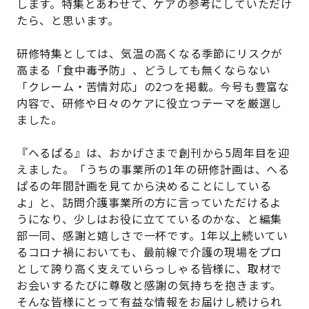
します。特集とあわせて、ケアの参考にしていただけ
たら、と思います。
研修特集としては、気温の高くなる季節にリスクが
高まる「食中毒予防」、どうしても無くならない
「クレーム・苦情対応」の2つを掲載。今号も豊富な
内容で、研修や日々のケアに役立つテーマを厳選し
ました。
『へるぱる』は、おかげさまで創刊から5周年目を迎
えました。「うちの事業所の1年の研修計画は、へる
ぱるの年間計画を見てから決めることにしている
よ」と、訪問介護事業所の方に言っていただけるよ
うになり、少しはお役に立てているのかな、と編集
部一同、感謝と嬉しさで一杯です。1年以上続いてい
るコロナ禍においても、最前線で介護の現場をプロ
として誇り高く支えていらっしゃる皆様に、取材で
お会いするたびに尊敬と感謝の気持ちを抱きます。
そんな皆様にとって有益な情報をお届けし続けられ