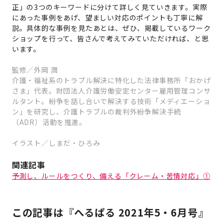
正」の3つのキーワードに分けて詳しく見ていきます。実際
にあった事例をあげ、望ましい対応のポイントも丁寧に解
説。具体的な事例を見たあとは、ぜひ、掲載しているワーク
ショップを行って、皆さんで考えてみていただければ、と思
います。
監修／外岡 潤
介護・福祉系のトラブル解決に特化した法律事務所「おかげ
さま」代表。財団法人介護労働安定センター雇用管理コンサ
ルタント。紛争を話し合いで解決する技術「メディエーショ
ン」を研究し、介護トラブルの裁判外紛争解決手続
（ADR）活動を推進。
イラスト／しまだ・ひろみ
関連記事
予測し、ルールをつくり、備える「クレーム・苦情対応」①
この記事は『へるぱる 2021年5・6月号』