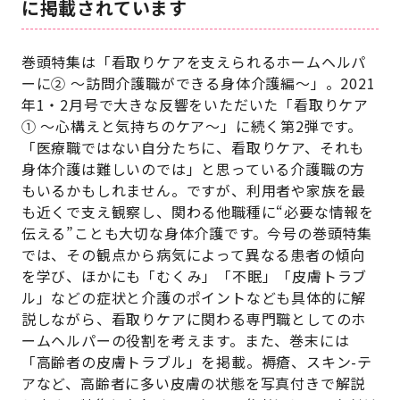
に掲載されています
巻頭特集は「看取りケアを支えられるホームヘルパ
ーに② ～訪問介護職ができる身体介護編～」。2021
年1・2月号で大きな反響をいただいた「看取りケア
① ～心構えと気持ちのケア～」に続く第2弾です。
「医療職ではない自分たちに、看取りケア、それも
身体介護は難しいのでは」と思っている介護職の方
もいるかもしれません。ですが、利用者や家族を最
も近くで支え観察し、関わる他職種に“必要な情報を
伝える”ことも大切な身体介護です。今号の巻頭特集
では、その観点から病気によって異なる患者の傾向
を学び、ほかにも「むくみ」「不眠」「皮膚トラブ
ル」などの症状と介護のポイントなども具体的に解
説しながら、看取りケアに関わる専門職としてのホ
ームヘルパーの役割を考えます。また、巻末には
「高齢者の皮膚トラブル」を掲載。褥瘡、スキン-テ
アなど、高齢者に多い皮膚の状態を写真付きで解説