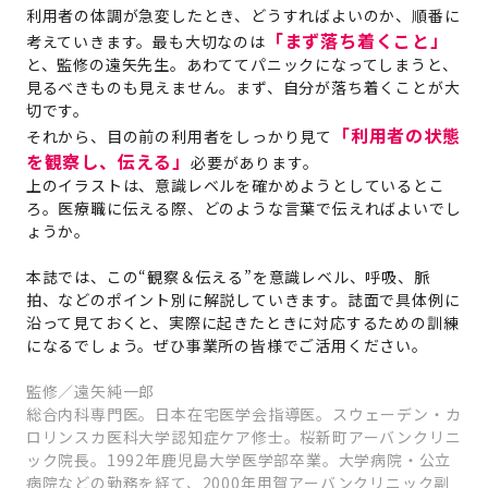
利用者の体調が急変したとき、どうすればよいのか、順番に
「まず落ち着くこと」
考えていきます。最も大切なのは
と、監修の遠矢先生。あわててパニックになってしまうと、
見るべきものも見えません。まず、自分が落ち着くことが大
切です。
「利用者の状態
それから、目の前の利用者をしっかり見て
を観察し、伝える」
必要があります。
上のイラストは、意識レベルを確かめようとしているとこ
ろ。医療職に伝える際、どのような言葉で伝えればよいでし
ょうか。
本誌では、この“観察＆伝える”を意識レベル、呼吸、脈
拍、などのポイント別に解説していきます。誌面で具体例に
沿って見ておくと、実際に起きたときに対応するための訓練
になるでしょう。ぜひ事業所の皆様でご活用ください。
監修／遠矢純一郎
総合内科専門医。日本在宅医学会指導医。スウェーデン・カ
ロリンスカ医科大学認知症ケア修士。桜新町アーバンクリニ
ック院長。1992年鹿児島大学医学部卒業。大学病院・公立
病院などの勤務を経て、2000年用賀アーバンクリニック副