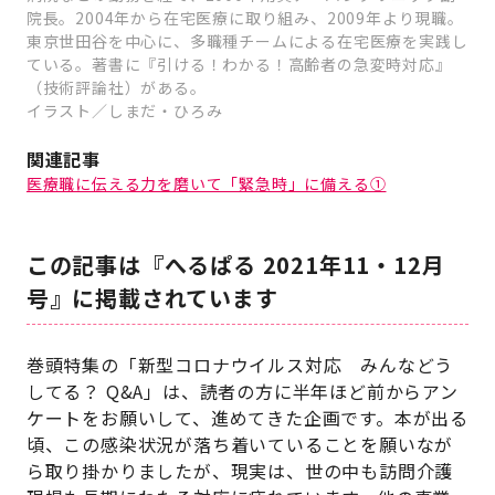
院長。2004年から在宅医療に取り組み、2009年より現職。
東京世田谷を中心に、多職種チームによる在宅医療を実践し
ている。著書に『引ける！わかる！高齢者の急変時対応』
（技術評論社）がある。
イラスト／しまだ・ひろみ
関連記事
医療職に伝える力を磨いて「緊急時」に備える①
この記事は『へるぱる 2021年11・12月
号』に掲載されています
巻頭特集の「新型コロナウイルス対応 みんなどう
してる？ Q&A」は、読者の方に半年ほど前からアン
ケートをお願いして、進めてきた企画です。本が出る
頃、この感染状況が落ち着いていることを願いなが
ら取り掛かりましたが、現実は、世の中も訪問介護