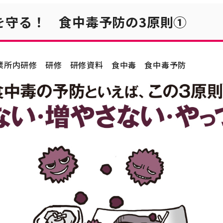
を守る！ 食中毒予防の3原則①
業所内研修
研修
研修資料
食中毒
食中毒予防