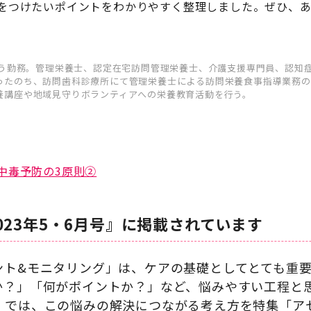
をつけたいポイントをわかりやすく整理しました。ぜひ、
とう勤務。管理栄養士、認定在宅訪問管理栄養士、介護支援専門員、認知
ったのち、訪問歯科診療所にて管理栄養士による訪問栄養食事指導業務の
養講座や地域見守りボランティアへの栄養教育活動を行う。
中毒予防の3原則②
023年5・6月号』に掲載されています
ント&モニタリング」は、ケアの基礎としてとても重
か？」「何がポイントか？」など、悩みやすい工程と
』では、この悩みの解決につながる考え方を特集「ア