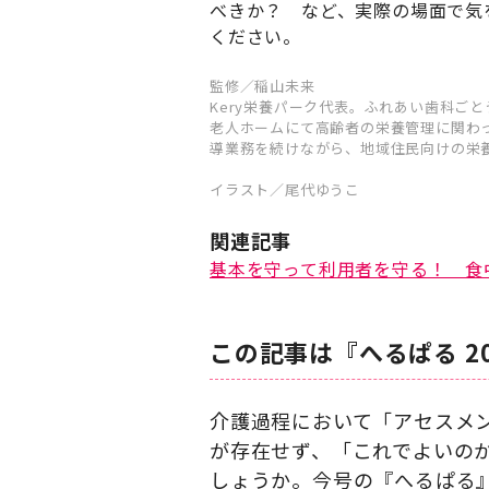
べきか？ など、実際の場面で気
ください。
監修／稲山未来
Kery栄養パーク代表。ふれあい歯科ご
老人ホームにて高齢者の栄養管理に関わ
導業務を続けながら、地域住民向けの栄
イラスト／尾代ゆうこ
関連記事
基本を守って利用者を守る！ 食
この記事は『へるぱる 2
介護過程において「アセスメ
が存在せず、「これでよいの
しょうか。今号の『へるぱる