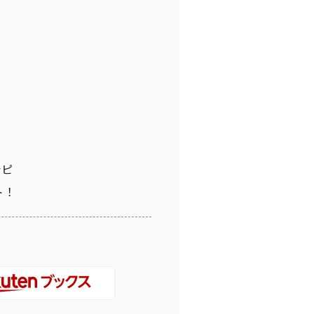
シピ
ト！