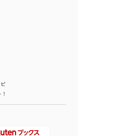
シピ
ト！