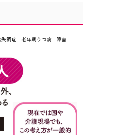
合失調症
老年期うつ病
障害