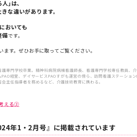
る人｣は、
大きな違いがあります。
においても
整備
です。
います。ぜひお手に取ってご覧ください。
看護専門学校卒業。精神科病院病棟看護師長、看護専門学校専任教員、介
PAO経堂、デイサービスPAOすがも運営の傍ら、訪問看護ステーションN
習会主任指導者を務めるなど、介護技術教育に携わる。
考える②
024年1・2月号』に掲載されています