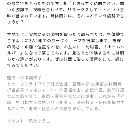
の頭文字をとったものです。相手とまっすぐに向き合い、開
いた姿勢で、視線を合わせて、リラックスして……という意
味が含まれています。具体的には、それはどういう姿勢でし
ょうか？
本誌では、実際にその姿勢を取ったり取られたり、を体験で
きるように2人1組でのワークショップを提案します。視線
の高さ・距離・位置などを、お互いに「利用者」「ホームヘ
ルパー」になって演じてみます。見るのと体験するのには明
らかな違いがあります。ぜひ誌面に沿って演習をして、感じ
てみてください。
監修／柏瀬美奈子
ヒューマンライフケア株式会社・管理本部 人事部人材開発
担当部長（マネジャー）。介護福祉士。施設介護、訪問介護
などの職を経て、企画・業務開発などに従事。これから「介
護」を目指す人の熱い想いを支え、その教育・研修を提供す
ることで、地域・社会への貢献を果たしている。
イラスト／尾代ゆうこ