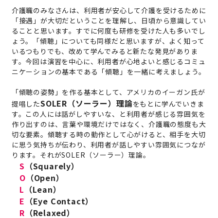
介護職のみなさんは、利用者が安心して介護を受けるために
「接遇」が大切だということを理解し、日頃から意識してい
ることと思います。すでに何度も研修を受けた人も多いでし
ょう。「傾聴」についても同様だと思いますが、よく知って
いるつもりでも、改めて学んでみると新たな発見がありま
す。今回は演習を中心に、利用者が心地よいと感じるコミュ
ニケーションの基本である「傾聴」を一緒に考えましょう。
「傾聴の姿勢」を作る基本として、アメリカのイーガン氏が
SOLER（ソーラー）理論
提唱した
をもとに学んでいきま
す。この人には話がしやすいな、と利用者が感じる雰囲気を
作り出すのは、言葉や環境だけではなく、介護職の態度も大
切な要素。傾聴する時の動作として心がけると、相手を大切
に思う気持ちが伝わり、利用者が話しやすい雰囲気につなが
ります。それがSOLER（ソーラー）理論。
S
（Squarely）
O
（Open）
L
（Lean）
E
（Eye Contact）
R
（Relaxed）