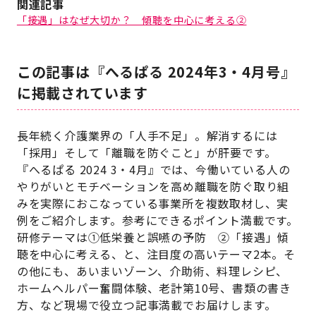
関連記事
「接遇」はなぜ大切か？ 傾聴を中心に考える②
この記事は『へるぱる 2024年3・4月号』
に掲載されています
長年続く介護業界の「人手不足」。解消するには
「採用」そして「離職を防ぐこと」が肝要です。
『へるぱる 2024 3・4月』では、今働いている人の
やりがいとモチベーションを高め離職を防ぐ取り組
みを実際におこなっている事業所を複数取材し、実
例をご紹介します。参考にできるポイント満載です。
研修テーマは①低栄養と誤嚥の予防 ②「接遇」傾
聴を中心に考える、と、注目度の高いテーマ2本。そ
の他にも、あいまいゾーン、介助術、料理レシピ、
ホームヘルパー奮闘体験、老計第10号、書類の書き
方、など現場で役立つ記事満載でお届けします。