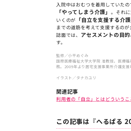
入院中はおむつを着用していたの
「やってしまう介護」
。それに
「自立を支援する介護
いくのが
までの道筋を考えて支援するのが
アセスメントの目的
誌面では、
す。
監修／小平めぐみ
国際医療福祉大学大学院 准教授。医療福
務。2009年より居宅支援事業所介護支
イラスト／タナカユリ
関連記事
利用者の「自立」とはどういうこ
この記事は『へるぱる 2