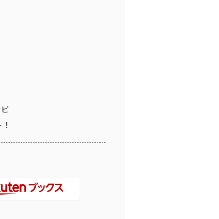
シピ
ト！