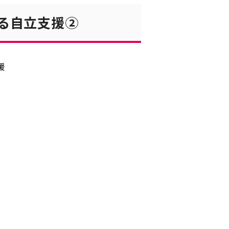
る自立支援②
援