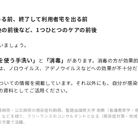
める前、終了して利用者宅を出る前
換の前後など、1つひとつのケアの前後
いましょう。
を使う手洗い」
「消毒」
と
があります。消毒の方が効果
は、ノロウイルス、アデノウイルスなどへの効果が不十分だ
ついての情報を掲載しています。それ以外にも、自分が感
の資料としてご活用ください。
間病院・公立病院の感染症科勤務、聖路加国際大学 助教（看護教育学・
）などを経て、フリーランスのコンサルタントとなる（感染症対策・地域
多方面で活躍。