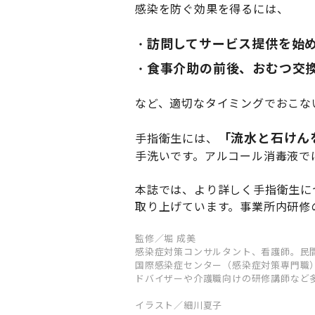
感染を防ぐ効果を得るには、
訪問してサービス提供を始
食事介助の前後、おむつ交
など、適切なタイミングでおこな
「流水と石けん
手指衛生には、
手洗いです。アルコール消毒液で
本誌では、より詳しく手指衛生に
取り上げています。事業所内研修
監修／堀 成美
感染症対策コンサルタント、看護師。民
国際感染症センター（感染症対策専門職
ドバイザーや介護職向けの研修講師など
イラスト／細川夏子