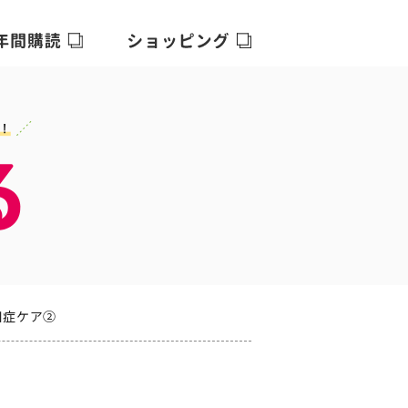
知症ケア②