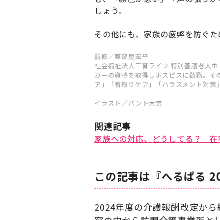
しょう。
その他にも、家族の疲弊を防ぐため
監修／鷹部屋宏平
社会福祉法人三育ライフ 特別養護老人
カーの資格を取得しホスピスに勤務。そ
ア」「看取りケア」「ハラスメント対策
イラスト／パント大吉
関連記事
家族への対応、どうしてる？ 在
この記事は『へるぱる 2
2024年度の介護報酬改定か