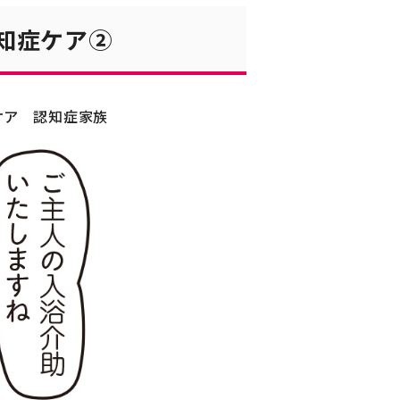
知症ケア②
ケア
認知症家族