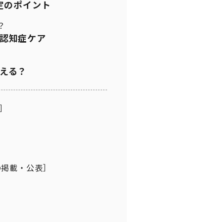
定のポイント
？
認知症ケア
える？
］
の掲載・公表］