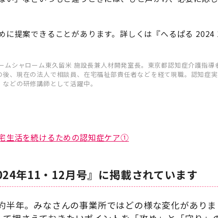
に提案できることがあります。詳しくは『へるぱる 2024 
ホームシャローム東久留米 施設長兼人材開発室長。東京都認知症介護指導
の後、現在の法人で相談員、在宅福祉部責任者などを経て現職。認知症実
」などの研修講師として活躍中。
宅生活を続けるための認知症ケア①
024年11・12月号』に掲載されています
ら約半年。みなさんの事業所ではどの様な変化があり