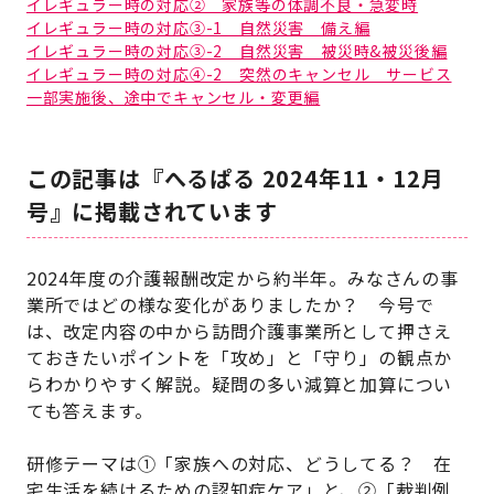
イレギュラー時の対応② 家族等の体調不良・急変時
イレギュラー時の対応③-1 自然災害 備え編
イレギュラー時の対応③-2 自然災害 被災時&被災後編
イレギュラー時の対応④-2 突然のキャンセル サービス
一部実施後、途中でキャンセル・変更編
この記事は『へるぱる 2024年11・12月
号』に掲載されています
2024年度の介護報酬改定から約半年。みなさんの事
業所ではどの様な変化がありましたか？ 今号で
は、改定内容の中から訪問介護事業所として押さえ
ておきたいポイントを「攻め」と「守り」の観点か
らわかりやすく解説。疑問の多い減算と加算につい
ても答えます。
研修テーマは①「家族への対応、どうしてる？ 在
宅生活を続けるための認知症ケア」と、②「裁判例