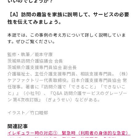
いいのでしょうか？
【A】訪問の趣旨を家族に説明して、サービスの必要
性を伝えてみましょう。
本誌では、この事例の考え方について詳しく説明していま
す。ぜひご覧ください。
監修・執筆／能本守康
茨城県訪問介護協議会 会長
茨城県介護支援専門員協会 副会長
介護福祉士、主任介護支援専門員、相談支援専門員。（株）
ケアファクトリー代表取締役。日本介護支援専門員協会 常
任理事。著書に『訪問介護で「できること」「できないこ
と」』（小社刊）、『Q&A 訪問介護サービスのグレーゾー
ン 第4次改訂版』（ぎょうせい）などがある。
イラスト／竹口睦郁
関連記事
イレギュラー時の対応① 緊急時（利用者の身体的な急変）